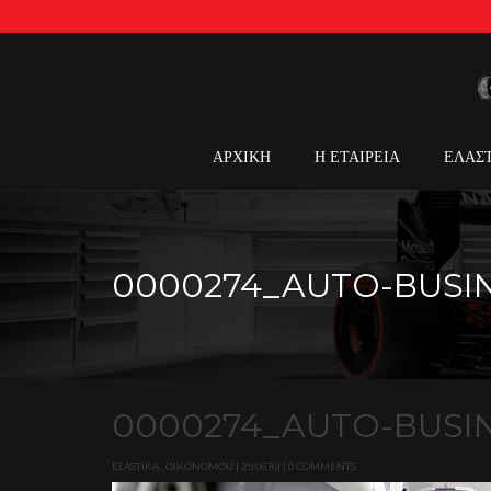
ΑΡΧΙΚΗ
Η ΕΤΑΙΡΕΙΑ
ΕΛΑΣ
0000274_AUTO-BUSI
0000274_AUTO-BUSI
ELASTIKA_OIKONOMOU | 29.06.16| | 0 COMMENTS