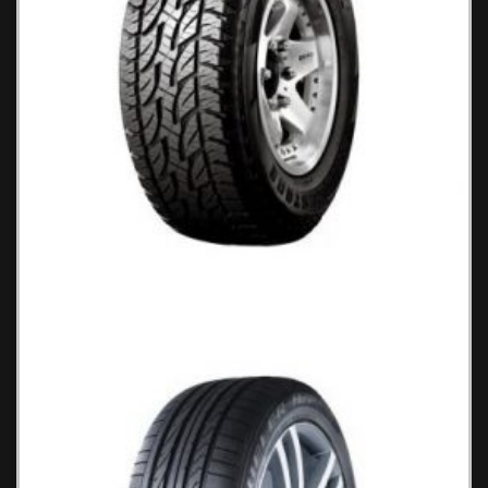
Bridgestone Dueler D 694 Ελαστικά
Αυτοκινήτου