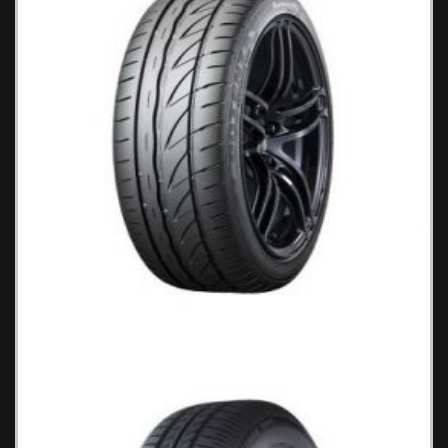
Bridgestone Adrenalin RE002 Ελαστικά
Αυτοκινήτου