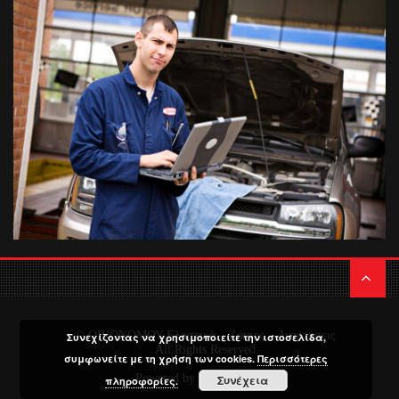
© ΟΙΚΟΝΟΜΟΥ Ελαστικά – Ζάντες – Αναρτήσεις
Συνεχίζοντας να χρησιμοποιείτε την ιστοσελίδα,
All Rights Reserved
συμφωνείτε με τη χρήση των cookies.
Περισσότερες
Powered by
Media Planners
Συνέχεια
πληροφορίες.