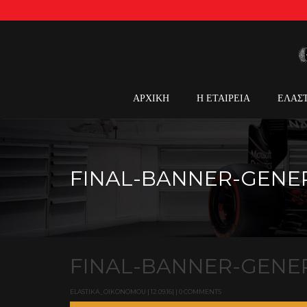
ΑΡΧΙΚΗ
Η ΕΤΑΙΡΕΙΑ
ΕΛΑΣ
FINAL-BANNER-GENER
FINAL-BANNER-GENER
ELASTIKA_OIKONOMOU | 12.09.16| | 0 COMMENTS