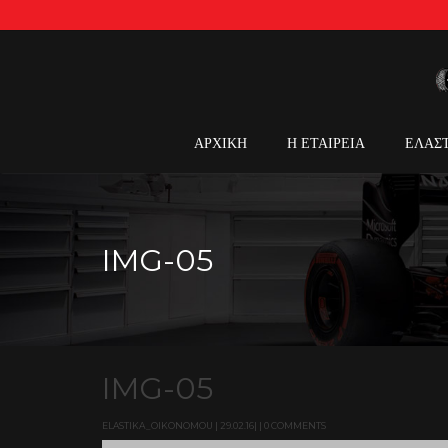
ΑΡΧΙΚΗ
Η ΕΤΑΙΡΕΙΑ
ΕΛΑΣ
IMG-05
IMG-05
ELASTIKA_OIKONOMOU | 29.02.16| | 0 COMMENTS