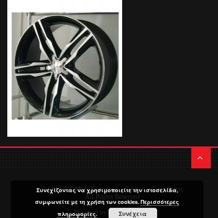
© ΟΙΚΟΝΟΜΟΥ Ελαστικά – Ζάντες – Αναρτήσεις
Συνεχίζοντας να χρησιμοποιείτε την ιστοσελίδα,
All Rights Reserved
συμφωνείτε με τη χρήση των cookies.
Περισσότερες
Powered by
Media Planners
Συνέχεια
πληροφορίες.