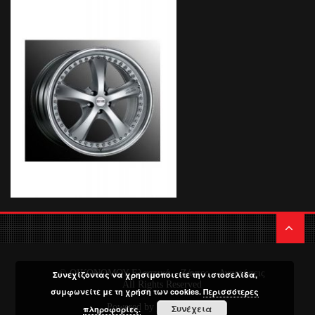
© ΟΙΚΟΝΟΜΟΥ Ελαστικά – Ζάντες – Αναρτήσεις
Συνεχίζοντας να χρησιμοποιείτε την ιστοσελίδα,
All Rights Reserved
συμφωνείτε με τη χρήση των cookies.
Περισσότερες
Powered by
Media Planners
Συνέχεια
πληροφορίες.