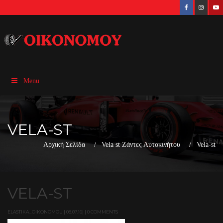
Menu
VELA-ST
Αρχική Σελίδα
Vela st Ζάντες Αυτοκινήτου
Vela-st
VELA-ST
ELASTIKA_OIKONOMOU | 08.07.16| | 0 COMMENTS