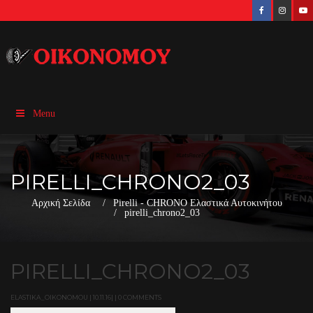
Menu
PIRELLI_CHRONO2_03
Αρχική Σελίδα
Pirelli - CHRONO Ελαστικά Αυτοκινήτου
pirelli_chrono2_03
PIRELLI_CHRONO2_03
ELASTIKA_OIKONOMOU | 10.11.16| | 0 COMMENTS