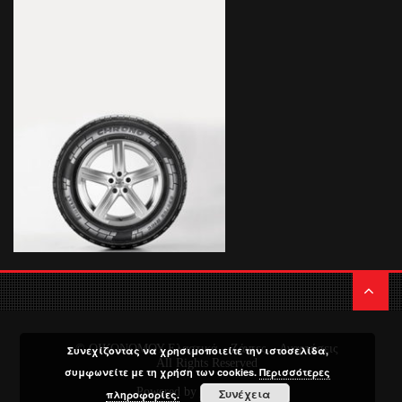
© ΟΙΚΟΝΟΜΟΥ Ελαστικά – Ζάντες – Αναρτήσεις
Συνεχίζοντας να χρησιμοποιείτε την ιστοσελίδα,
All Rights Reserved
συμφωνείτε με τη χρήση των cookies.
Περισσότερες
Powered by
Media Planners
Συνέχεια
πληροφορίες.