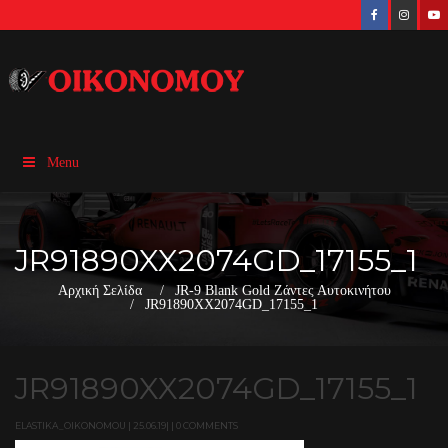
Menu
JR91890XX2074GD_17155_1
Αρχική Σελίδα
JR-9 Blank Gold Ζάντες Αυτοκινήτου
JR91890XX2074GD_17155_1
JR91890XX2074GD_17155_1
ELASTIKA_OIKONOMOU | 25.06.19| | 0 COMMENTS