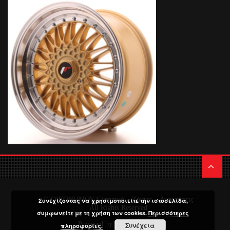
© ΟΙΚΟΝΟΜΟΥ Ελαστικά – Ζάντες – Αναρτήσεις
Συνεχίζοντας να χρησιμοποιείτε την ιστοσελίδα,
All Rights Reserved
συμφωνείτε με τη χρήση των cookies.
Περισσότερες
Powered by
Media Planners
Συνέχεια
πληροφορίες.