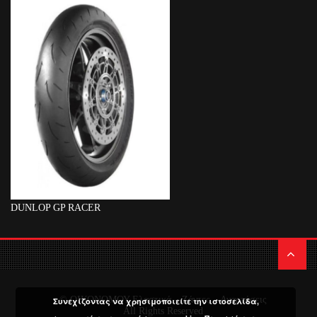
DUNLOP GP RACER
© ΟΙΚΟΝΟΜΟΥ Ελαστικά – Ζάντες – Αναρτήσεις
Συνεχίζοντας να χρησιμοποιείτε την ιστοσελίδα,
All Rights Reserved