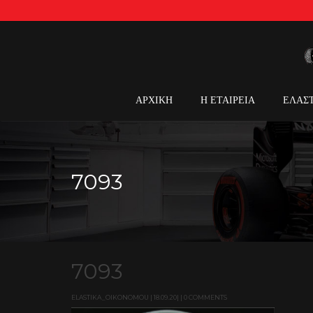
ΑΡΧΙΚΗ
Η ΕΤΑΙΡΕΙΑ
ΕΛΑΣ
7093
7093
ELASTIKA_OIKONOMOU | 18.09.20| | 0 COMMENTS