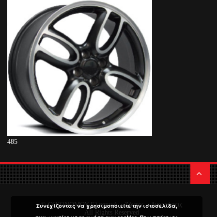
485
© ΟΙΚΟΝΟΜΟΥ Ελαστικά – Ζάντες – Αναρτήσεις
Συνεχίζοντας να χρησιμοποιείτε την ιστοσελίδα,
All Rights Reserved