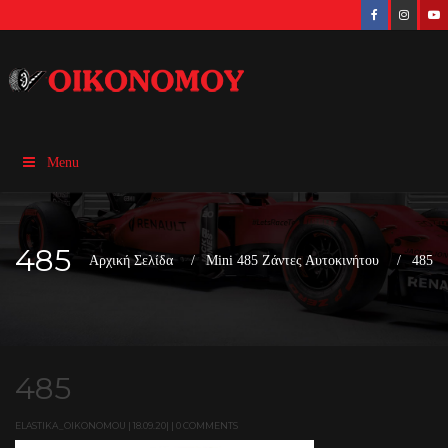
Menu
485
Αρχική Σελίδα
Mini 485 Ζάντες Αυτοκινήτου
485
485
ELASTIKA_OIKONOMOU | 18.09.20| | 0 COMMENTS