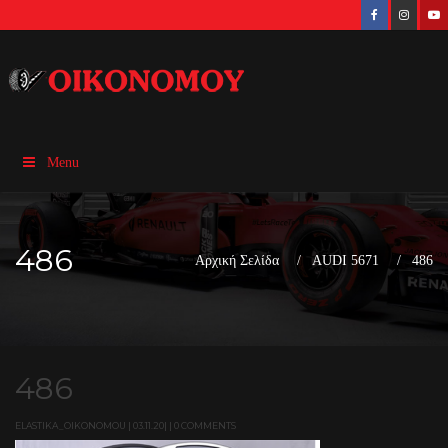
Menu
486
Αρχική Σελίδα
AUDI 5671
486
486
ELASTIKA_OIKONOMOU | 03.11.20| | 0 COMMENTS