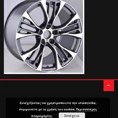
© ΟΙΚΟΝΟΜΟΥ Ελαστικά – Ζάντες – Αναρτήσεις
Συνεχίζοντας να χρησιμοποιείτε την ιστοσελίδα,
All Rights Reserved
συμφωνείτε με τη χρήση των cookies.
Περισσότερες
Powered by
Media Planners
Συνέχεια
πληροφορίες.