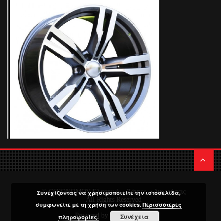
© ΟΙΚΟΝΟΜΟΥ Ελαστικά – Ζάντες – Αναρτήσεις
Συνεχίζοντας να χρησιμοποιείτε την ιστοσελίδα,
All Rights Reserved
συμφωνείτε με τη χρήση των cookies.
Περισσότερες
Powered by
Media Planners
Συνέχεια
πληροφορίες.