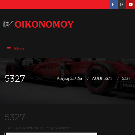
Menu
5327
Αρχική Σελίδα
AUDI 5671
5327
5327
ELASTIKA_OIKONOMOU | 03.11.20| | 0 COMMENTS