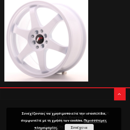
© ΟΙΚΟΝΟΜΟΥ Ελαστικά – Ζάντες – Αναρτήσεις
Συνεχίζοντας να χρησιμοποιείτε την ιστοσελίδα,
All Rights Reserved
συμφωνείτε με τη χρήση των cookies.
Περισσότερες
Powered by
Media Planners
Συνέχεια
πληροφορίες.