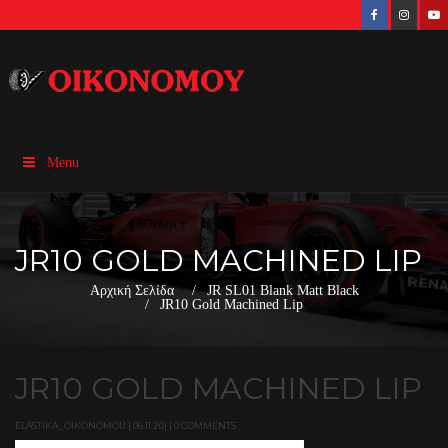
Menu
JR10 GOLD MACHINED LIP
Αρχική Σελίδα
JR SL01 Blank Matt Black
JR10 Gold Machined Lip
JR10 GOLD MACHINED LIP
ELASTIKA_OIKONOMOU | 06.11.20| | 0 COMMENTS