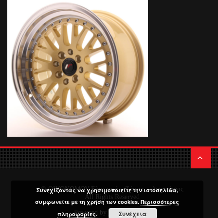
© ΟΙΚΟΝΟΜΟΥ Ελαστικά – Ζάντες – Αναρτήσεις
Συνεχίζοντας να χρησιμοποιείτε την ιστοσελίδα,
All Rights Reserved
συμφωνείτε με τη χρήση των cookies.
Περισσότερες
Powered by
Media Planners
Συνέχεια
πληροφορίες.