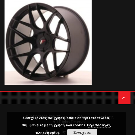
© ΟΙΚΟΝΟΜΟΥ Ελαστικά – Ζάντες – Αναρτήσεις
Συνεχίζοντας να χρησιμοποιείτε την ιστοσελίδα,
All Rights Reserved
συμφωνείτε με τη χρήση των cookies.
Περισσότερες
Powered by
Media Planners
Συνέχεια
πληροφορίες.