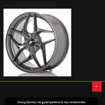
ELASTIKA_OIKONOMOU | 06.11.20| | 0 COMMENTS
© ΟΙΚΟΝΟΜΟΥ Ελαστικά – Ζάντες – Αναρτήσεις
Συνεχίζοντας να χρησιμοποιείτε την ιστοσελίδα,