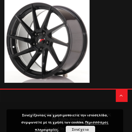
© ΟΙΚΟΝΟΜΟΥ Ελαστικά – Ζάντες – Αναρτήσεις
Συνεχίζοντας να χρησιμοποιείτε την ιστοσελίδα,
All Rights Reserved
συμφωνείτε με τη χρήση των cookies.
Περισσότερες
Powered by
Media Planners
Συνέχεια
πληροφορίες.