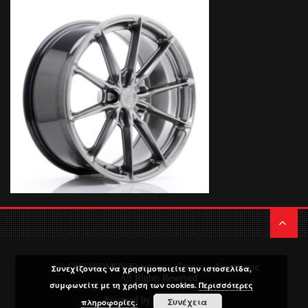
© ΟΙΚΟΝΟΜΟΥ Ελαστικά – Ζάντες – Αναρτήσεις
Συνεχίζοντας να χρησιμοποιείτε την ιστοσελίδα,
All Rights Reserved
συμφωνείτε με τη χρήση των cookies.
Περισσότερες
Powered by
Media Planners
Συνέχεια
πληροφορίες.