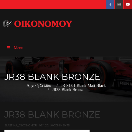
Menu
JR38 BLANK BRONZE
Αρχική Σελίδα
JR SL01 Blank Matt Black
JR38 Blank Bronze
JR38 BLANK BRONZE
ELASTIKA_OIKONOMOU | 06.11.20| | 0 COMMENTS