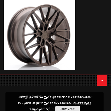
© ΟΙΚΟΝΟΜΟΥ Ελαστικά – Ζάντες – Αναρτήσεις
Συνεχίζοντας να χρησιμοποιείτε την ιστοσελίδα,
All Rights Reserved
συμφωνείτε με τη χρήση των cookies.
Περισσότερες
Powered by
Media Planners
Συνέχεια
πληροφορίες.