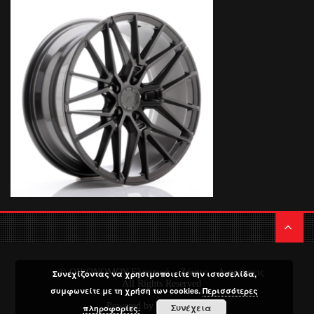
© ΟΙΚΟΝΟΜΟΥ Ελαστικά – Ζάντες – Αναρτήσεις
Συνεχίζοντας να χρησιμοποιείτε την ιστοσελίδα,
All Rights Reserved
συμφωνείτε με τη χρήση των cookies.
Περισσότερες
Powered by
Media Planners
Συνέχεια
πληροφορίες.