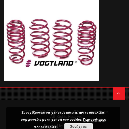
© ΟΙΚΟΝΟΜΟΥ Ελαστικά – Ζάντες – Αναρτήσεις
Συνεχίζοντας να χρησιμοποιείτε την ιστοσελίδα,
All Rights Reserved
συμφωνείτε με τη χρήση των cookies.
Περισσότερες
Powered by
Media Planners
Συνέχεια
πληροφορίες.