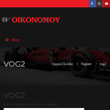
Menu
VOG2
Αρχική Σελίδα
Voglant
vog2
VOG2
ELASTIKA_OIKONOMOU | 08.11.20| | 0 COMMENTS