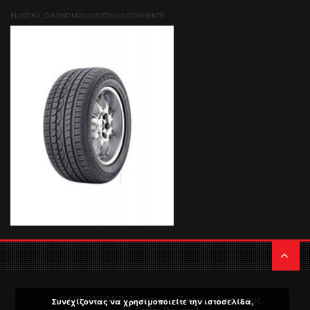
ELASTIKA_OIKONOMOU | 05.07.16| | 0 COMMENTS
© ΟΙΚΟΝΟΜΟΥ Ελαστικά – Ζάντες – Αναρτήσεις
Συνεχίζοντας να χρησιμοποιείτε την ιστοσελίδα,