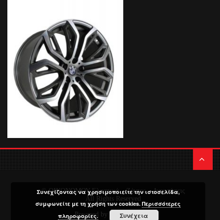
© ΟΙΚΟΝΟΜΟΥ Ελαστικά – Ζάντες – Αναρτήσεις
Συνεχίζοντας να χρησιμοποιείτε την ιστοσελίδα,
All Rights Reserved
συμφωνείτε με τη χρήση των cookies.
Περισσότερες
Powered by
Media Planners
Συνέχεια
πληροφορίες.