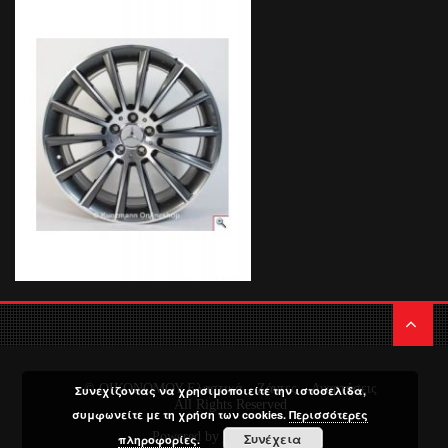
© ΟΙΚΟΝΟΜΟΥ Ελαστικά – Ζάντες – Αναρτήσεις
Συνεχίζοντας να χρησιμοποιείτε την ιστοσελίδα,
All Rights Reserved
συμφωνείτε με τη χρήση των cookies.
Περισσότερες
Powered by
Media Planners
Συνέχεια
πληροφορίες.