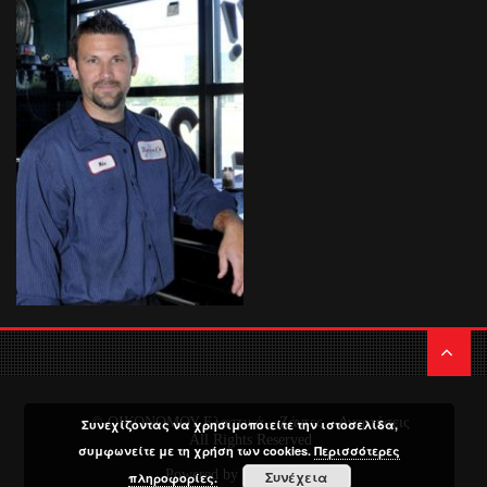
© ΟΙΚΟΝΟΜΟΥ Ελαστικά – Ζάντες – Αναρτήσεις
Συνεχίζοντας να χρησιμοποιείτε την ιστοσελίδα,
All Rights Reserved
συμφωνείτε με τη χρήση των cookies.
Περισσότερες
Powered by
Media Planners
Συνέχεια
πληροφορίες.