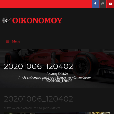
Menu
20201006_120402
Αρχική Σελίδα
Οι επώνυμοι επιλέγουν Ελαστικά «Οικονόμου»
20201006_120402
20201006_120402
ELASTIKA_OIKONOMOU | 07.11.20| | 0 COMMENTS