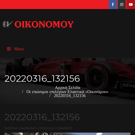
Menu
20220316_132156
Αρχική Σελίδα
Οι επώνυμοι επιλέγουν Ελαστικά «Οικονόμου»
20220316_132156
20220316_132156
ELASTIKA_OIKONOMOU | 19.03.22| | 0 COMMENTS