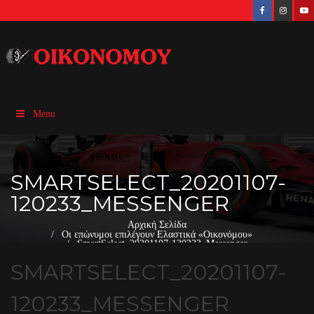
Menu
SMARTSELECT_20201107-
120233_MESSENGER
Αρχική Σελίδα
Οι επώνυμοι επιλέγουν Ελαστικά «Οικονόμου»
SmartSelect_20201107-120233_Messenger
SMARTSELECT_20201107-
120233_MESSENGER