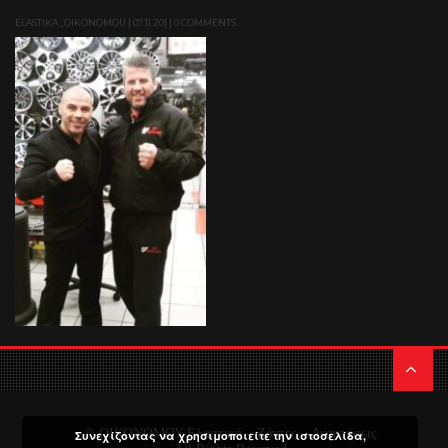
ELASTIKA_OIKONOMOU | 07.11.20| | 0 COMMENTS
© ΟΙΚΟΝΟΜΟΥ Ελαστικά – Ζάντες – Αναρτήσεις
Συνεχίζοντας να χρησιμοποιείτε την ιστοσελίδα,