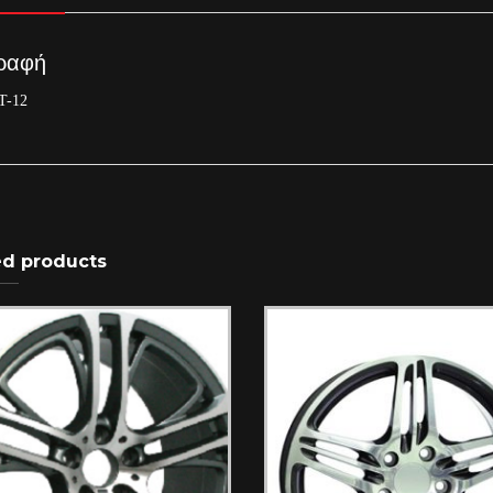
ραφή
T-12
ed products