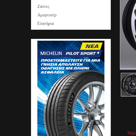
Ζάντες
Αμορτισέρ
Ελατήρια
Περι