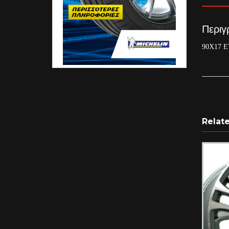
Περιγ
90X17 E
Relat