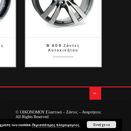
ες
B 609 Ζάντες
B
Αυτοκινήτου
© ΟΙΚΟΝΟΜΟΥ Ελαστικά – Ζάντες – Αναρτήσεις
All Rights Reserved
Συνέχεια
χρήση των cookies.
Περισσότερες πληροφορίες.
Powered by
Media Planners