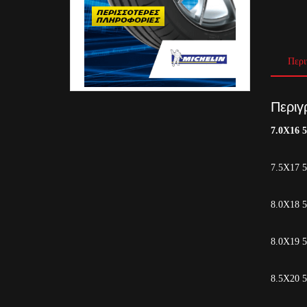
Περι
Περιγ
7.0X16 
7.5X17 
8.0Χ18 
8.0Χ19 
8.5X20 