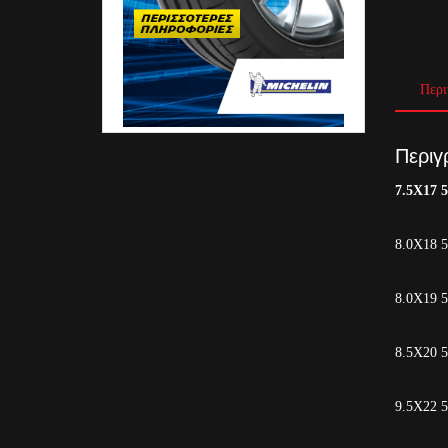
Περι
Περιγ
7.5X17 
8.0Χ18 
8.0Χ19 
8.5X20 
9.5X22 