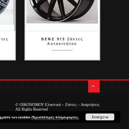
ντες
BENZ 913 Ζάντες
Αυτοκινήτου
© ΟΙΚΟΝΟΜΟΥ Ελαστικά – Ζάντες – Αναρτήσεις
All Rights Reserved
Συνέχεια
χρήση των cookies.
Περισσότερες πληροφορίες.
Powered by
Media Planners