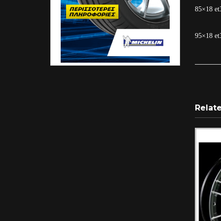
85×18 et
95×18 et
Relat