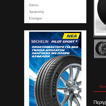
Ζάντες
Αμορτισέρ
Ελατήρια
Περι
Περιγ