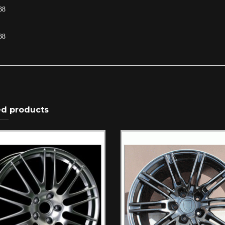
38
38
ed products