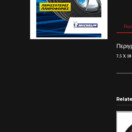
Περι
Περιγ
7.5 X 18
Relat