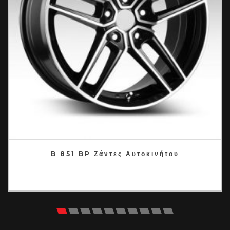
B 851 BP Ζάντες Αυτοκινήτου