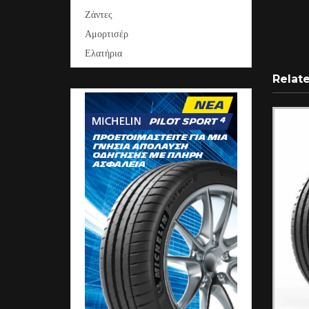
Ζάντες
Αμορτισέρ
Ελατήρια
Relat