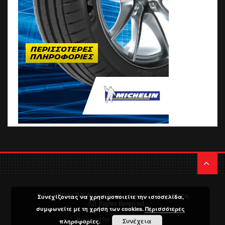
© ΟΙΚΟΝΟΜΟΥ Ελαστικά – Ζάντες – Αναρτήσεις
Συνεχίζοντας να χρησιμοποιείτε την ιστοσελίδα,
All Rights Reserved
συμφωνείτε με τη χρήση των cookies.
Περισσότερες
Powered by
Media Planners
Συνέχεια
πληροφορίες.