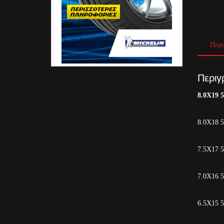
Περι
Περιγ
8.0X19 
8.0X18 
7.5X17 
7.0X16 
6.5X15 